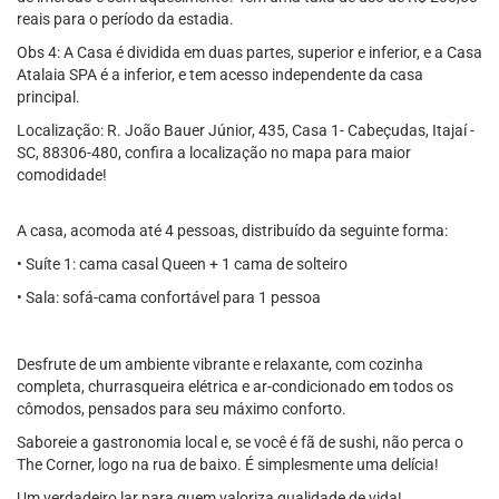
reais para o período da estadia.
Obs 4: A Casa é dividida em duas partes, superior e inferior, e a Casa
Atalaia SPA é a inferior, e tem acesso independente da casa
principal.
Localização: R. João Bauer Júnior, 435, Casa 1- Cabeçudas, Itajaí -
SC, 88306-480, confira a localização no mapa para maior
comodidade!
A casa, acomoda até 4 pessoas, distribuído da seguinte forma:
• Suíte 1: cama casal Queen + 1 cama de solteiro
• Sala: sofá-cama confortável para 1 pessoa
Desfrute de um ambiente vibrante e relaxante, com cozinha
completa, churrasqueira elétrica e ar-condicionado em todos os
cômodos, pensados para seu máximo conforto.
Saboreie a gastronomia local e, se você é fã de sushi, não perca o
The Corner, logo na rua de baixo. É simplesmente uma delícia!
Um verdadeiro lar para quem valoriza qualidade de vida!