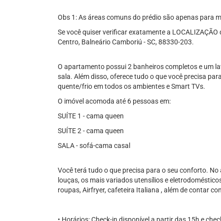
Obs 1: As áreas comuns do prédio são apenas para 
Se você quiser verificar exatamente a LOCALIZAÇÃO d
Centro, Balneário Camboriú - SC, 88330-203.
O apartamento possui 2 banheiros completos e um lav
sala. Além disso, oferece tudo o que você precisa par
quente/frio em todos os ambientes e Smart TVs.
O imóvel acomoda até 6 pessoas em:
SUÍTE 1 - cama queen
SUÍTE 2 - cama queen
SALA - sofá-cama casal
Você terá tudo o que precisa para o seu conforto. No
louças, os mais variados utensílios e eletrodomésti
roupas, Airfryer, cafeteira Italiana , além de contar co
• Horários: Check-in disponível a partir das 15h e chec