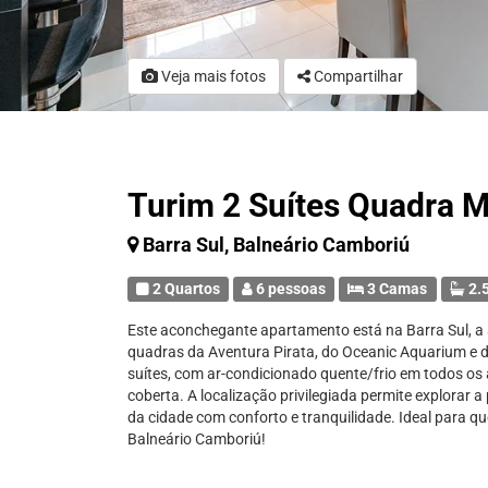
Veja mais fotos
Compartilhar
Turim 2 Suítes Quadra 
Barra Sul, Balneário Camboriú
2 Quartos
6 pessoas
3 Camas
2.5
Este aconchegante apartamento está na Barra Sul, a 
quadras da Aventura Pirata, do Oceanic Aquarium e d
suítes, com ar-condicionado quente/frio em todos os
coberta. A localização privilegiada permite explorar 
da cidade com conforto e tranquilidade. Ideal para 
Balneário Camboriú!