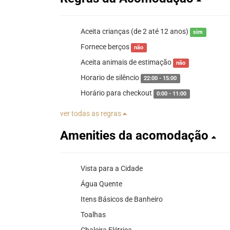
Aceita crianças (de 2 até 12 anos)
sim
Fornece berços
não
Aceita animais de estimação
não
Horario de silêncio
22:00 - 15:00
Horário para checkout
0:00 - 11:00
ver todas as regras
Amenities da acomodação
Vista para a Cidade
Água Quente
Itens Básicos de Banheiro
Toalhas
Chaleira Elétrica