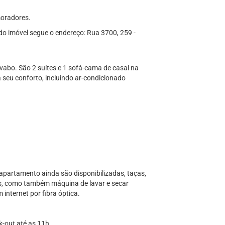
moradores.
o imóvel segue o endereço: Rua 3700, 259 -
abo. São 2 suítes e 1 sofá-cama de casal na
a seu conforto, incluindo ar-condicionado
 apartamento ainda são disponibilizadas, taças,
cos, como também máquina de lavar e secar
m internet por fibra óptica.
k-out até as 11h.